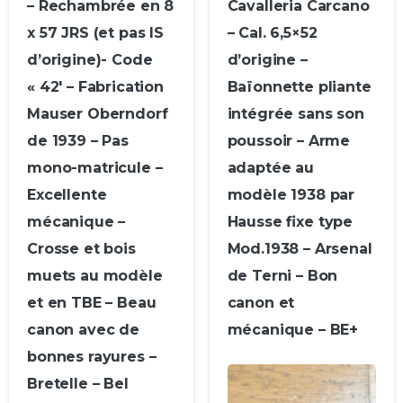
– Rechambrée en 8
Cavalleria Carcano
x 57 JRS (et pas IS
– Cal. 6,5×52
d’origine)- Code
d’origine –
« 42′ – Fabrication
Baïonnette pliante
Mauser Oberndorf
intégrée sans son
de 1939 – Pas
poussoir – Arme
mono-matricule –
adaptée au
Excellente
modèle 1938 par
mécanique –
Hausse fixe type
Crosse et bois
Mod.1938 – Arsenal
muets au modèle
de Terni – Bon
et en TBE – Beau
canon et
canon avec de
mécanique – BE+
bonnes rayures –
Bretelle – Bel