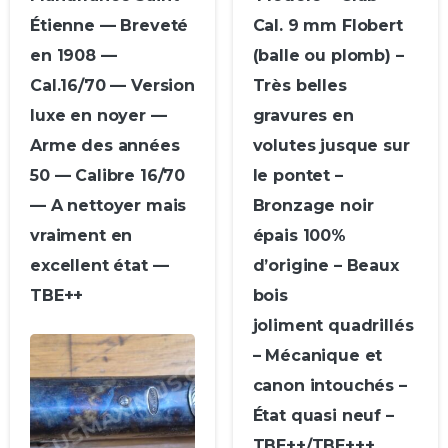
Étienne — Breveté
Cal. 9 mm Flobert
en 1908 —
(balle ou plomb) –
Cal.16/70 — Version
Très belles
luxe en noyer —
gravures en
Arme des années
volutes jusque sur
50 — Calibre 16/70
le pontet –
— A nettoyer mais
Bronzage noir
vraiment en
épais 100%
excellent état —
d’origine – Beaux
TBE++
bois
joliment quadrillés
– Mécanique et
canon intouchés –
État quasi neuf –
TBE++/TBE+++